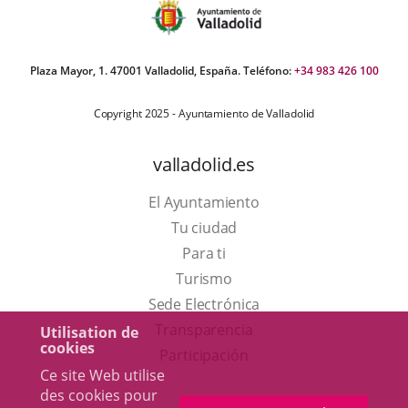
Plaza Mayor, 1. 47001 Valladolid, España. Teléfono:
+34 983 426 100
Copyright 2025 - Ayuntamiento de Valladolid
valladolid.es
El Ayuntamiento
Tu ciudad
Para ti
Este
Turismo
enlace
Enlace
Sede Electrónica
se
a
Transparencia
Utilisation de
cookies
abrirá
una
Participación
Ce site Web utilise
en
aplicación
des cookies pour
una
externa.