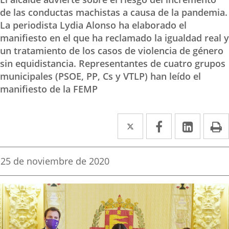
de las conductas machistas a causa de la pandemia.
La periodista Lydia Alonso ha elaborado el
manifiesto en el que ha reclamado la igualdad real y
un tratamiento de los casos de violencia de género
sin equidistancia. Representantes de cuatro grupos
municipales (PSOE, PP, Cs y VTLP) han leído el
manifiesto de la FEMP
Twitter
Enlace
Facebook
Enlace
Linke
Enlace
I
a
a
a
una
una
una
Fecha
25 de noviembre de 2020
de
aplicación
aplicación
aplica
la
noticia
externa.
externa.
extern