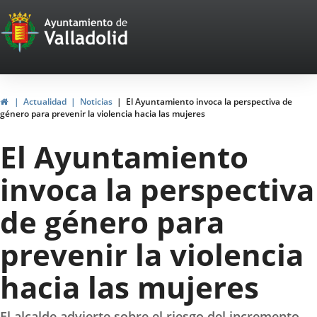
Portal
Saltar al contenido
Web
del
Ayuntamiento
Inicio
Actualidad
Noticias
El Ayuntamiento invoca la perspectiva de
género para prevenir la violencia hacia las mujeres
de
El Ayuntamiento
Valladolid
invoca la perspectiva
de género para
prevenir la violencia
hacia las mujeres
El alcalde advierte sobre el riesgo del incremento