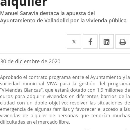
alquiler
Manuel Saravia destaca la apuesta del
Ayuntamiento de Valladolid por la vivienda pública
Twitter
Enlace
Facebook
Enlace
Linke
Enlace
I
a
a
a
una
una
una
Fecha
30 de diciembre de 2020
de
aplicación
aplicación
aplica
la
Descripción
noticia
externa.
externa.
extern
Aprobado el contrato programa entre el Ayuntamiento y la
sociedad municipal VIVA para la gestión del programa
"Viviendas Blancas", que estará dotado con 1,9 millones de
euros para adquirir viviendas en diferentes barrios de la
ciudad con un doble objetivo: resolver las situaciones de
emergencia de algunas familias y favorecer el acceso a las
viviendas de alquiler de personas que tendrían muchas
dificultades en el mercado libre.