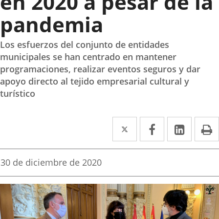
en 2020 a pesar de la
pandemia
Los esfuerzos del conjunto de entidades
municipales se han centrado en mantener
programaciones, realizar eventos seguros y dar
apoyo directo al tejido empresarial cultural y
turístico
Twitter
Enlace
Facebook
Enlace
Linke
Enlace
I
a
a
a
una
una
una
Fecha
30 de diciembre de 2020
de
aplicación
aplicación
aplica
la
noticia
externa.
externa.
extern