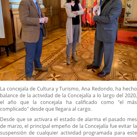
Descripción
La concejala de Cultura y Turismo, Ana Redondo, ha hecho
balance de la actividad de la Concejalía a lo largo del 2020,
el año que la concejala ha calificado como "el más
complicado" desde que llegara al cargo.
Desde que se activara el estado de alarma el pasado mes
de marzo, el principal empeño de la Concejalía fue evitar la
suspensión de cualquier actividad programada para este