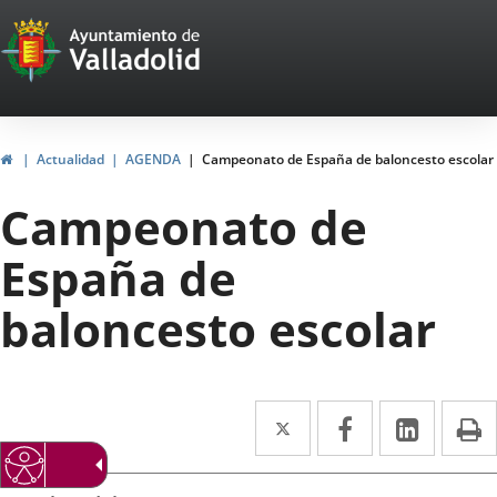
Portal
Jump to content
Web
del
Ayuntamiento
Home
Actualidad
AGENDA
Campeonato de España de baloncesto escolar
de
Campeonato de
Valladolid
España de
baloncesto escolar
Twitter
Enlace
Facebook
Enlace
Linked
Enlace
P
a
a
a
Datos
una
una
una