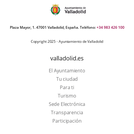
Plaza Mayor, 1. 47001 Valladolid, España. Teléfono:
+34 983 426 100
Copyright 2025 - Ayuntamiento de Valladolid
valladolid.es
El Ayuntamiento
Tu ciudad
Para ti
This
Turismo
link
Link
Sede Electrónica
will
to
Transparencia
open
external
Participación
in
application.