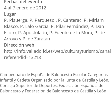
Fechas del evento
del
aplicación
aplicación
aplica
4
al
7
enero
de 2012
evento
Lugar
externa.
externa.
extern
P. Pisuerga, P. Parquesol, P. Canterac, P. Miriam
Blasco, P. Lalo García, P. Pilar Fernández, P. Dan
Isidro, P. Apostolado, P. Fuente de la Mora, P. de
Arroyo y P. de Zaratán
Dirección web
http://info.valladolid.es/web/culturayturismo/cana
refererPlid=13213
Descripción
Campeonato de España de Baloncesto Escolar Categorías
Infantil y Cadete Organizado por la Junta de Castilla y León,
Consejo Superior de Deportes, Federación Española de
Baloncesto y Federacion de Baloncesto de Castilla y León