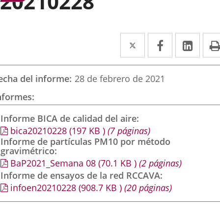
20210228
Twitter
Enlace
Facebook
Enlace
Link
Enla
a
a
a
una
una
una
echa del informe
28 de febrero de 2021
aplicación
aplicación
aplic
nformes
externa.
externa.
exte
Informe BICA de calidad del aire
bica20210228
(197
KB
)
(7 páginas)
Informe de partículas PM10 por método
gravimétrico
BaP2021_Semana 08
(70.1
KB
)
(2 páginas)
Informe de ensayos de la red RCCAVA
infoen20210228
(908.7
KB
)
(20 páginas)