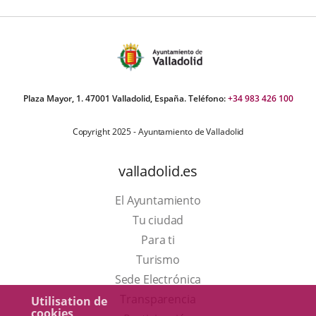
Plaza Mayor, 1. 47001 Valladolid, España. Teléfono:
+34 983 426 100
Copyright 2025 - Ayuntamiento de Valladolid
valladolid.es
El Ayuntamiento
Tu ciudad
Para ti
Este
Turismo
enlace
Enlace
Sede Electrónica
se
a
Transparencia
Utilisation de
cookies