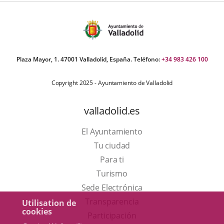
Plaza Mayor, 1. 47001 Valladolid, España. Teléfono:
+34 983 426 100
Copyright 2025 - Ayuntamiento de Valladolid
valladolid.es
El Ayuntamiento
Tu ciudad
Para ti
Este
Turismo
enlace
Enlace
Sede Electrónica
se
a
Transparencia
Utilisation de
cookies
abrirá
una
Participación