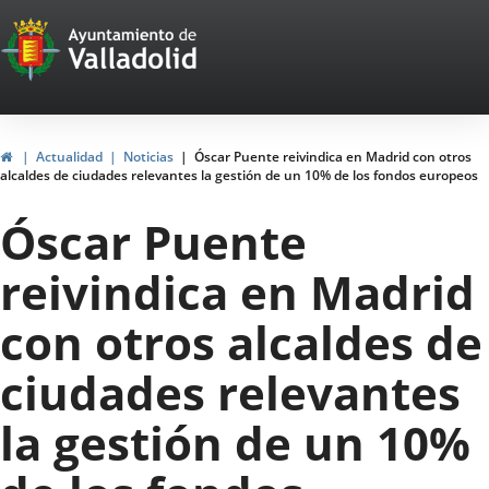
Portal
Saltar al contenido
Web
del
Ayuntamiento
Inicio
Actualidad
Noticias
Óscar Puente reivindica en Madrid con otros
alcaldes de ciudades relevantes la gestión de un 10% de los fondos europeos
de
Óscar Puente
Valladolid
reivindica en Madrid
con otros alcaldes de
ciudades relevantes
la gestión de un 10%