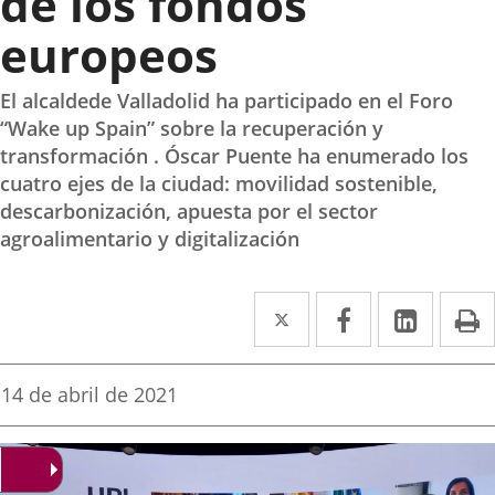
de los fondos
europeos
El alcaldede Valladolid ha participado en el Foro
“Wake up Spain” sobre la recuperación y
transformación . Óscar Puente ha enumerado los
cuatro ejes de la ciudad: movilidad sostenible,
descarbonización, apuesta por el sector
agroalimentario y digitalización
Twitter
Enlace
Facebook
Enlace
Linke
Enlace
I
a
a
a
una
una
una
Fecha
14 de abril de 2021
de
aplicación
aplicación
aplica
la
noticia
externa.
externa.
extern