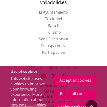
valladolid.es
El Ayuntamiento
Tu ciudad
Para ti
This
Turismo
link
Link
Sede Electrónica
will
to
Transparencia
open
external
Participación
in
application.
a
Otras webs del ayuntamiento
Use of cookies
pop-
aderSocial
LINK
LINK
LINK
This website uses
up
Accept all cookies
TO
TO
TO
cookies to improve
window.
ACCESIBILIDAD
EXTERNAL
EXTERNAL
EXTERNAL
your browsing
MAPA WEB
APPLICATION.
APPLICATION.
APPLICATION.
Reject all cookies
experience. More
r
CONDICIONES LEGALES
information about
POLÍTICA DE COOKIES
how we use cookies
"Back