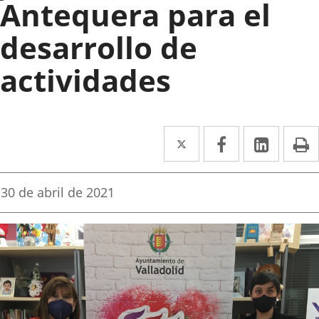
Antequera para el
desarrollo de
actividades
Twitter
Enlace
Facebook
Enlace
Linked
Enlace
P
a
a
a
una
una
una
Fecha
30 de abril de 2021
de
aplicación
aplicación
aplica
la
noticia
externa.
externa.
extern