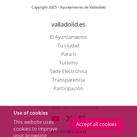
Copyright 2025 - Ayuntamiento de Valladolid
valladolid.es
El Ayuntamiento
Tu ciudad
Para ti
This
Turismo
link
Link
Sede Electrónica
will
to
Transparencia
open
external
Participación
in
application.
a
Otras webs del ayuntamiento
Use of cookies
pop-
aderSocial
LINK
LINK
LINK
This website uses
up
Accept all cookies
TO
TO
TO
cookies to improve
window.
ACCESIBILIDAD
EXTERNAL
EXTERNAL
EXTERNAL
your browsing