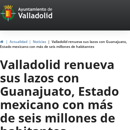
Portal
Jump to content
Web
del
Ayuntamiento
Home
Actualidad
Noticias
Valladolid renueva sus lazos con Guanajuato,
Estado mexicano con más de seis millones de habitantes
de
Valladolid renueva
Valladolid
sus lazos con
Guanajuato, Estado
mexicano con más
de seis millones de