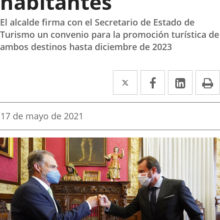
habitantes
El alcalde firma con el Secretario de Estado de
Turismo un convenio para la promoción turística de
ambos destinos hasta diciembre de 2023
Twitter
Enlace
Facebook
Enlace
Linked
Enlace
P
a
a
a
una
una
una
Fecha
17 de mayo de 2021
de
aplicación
aplicación
aplica
la
noticia
externa.
externa.
extern