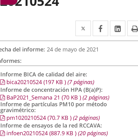
20210524
Twitter
Enlace
Facebook
Enlace
Link
Enla
a
a
a
una
una
una
echa del informe
24 de mayo de 2021
aplicación
aplicación
aplic
nformes
externa.
externa.
exte
Informe BICA de calidad del aire
bica20210524
(197
KB
)
(7 páginas)
Informe de concentración HPA (B(a)P)
BaP2021_Semana 21
(70
KB
)
(2 páginas)
Informe de partículas PM10 por método
gravimétrico
pm1020210524
(70.7
KB
)
(2 páginas)
Informe de ensayos de la red RCCAVA
infoen20210524
(887.9
KB
)
(20 páginas)