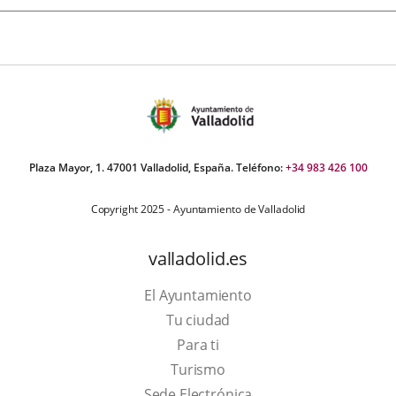
Plaza Mayor, 1. 47001 Valladolid, España. Teléfono:
+34 983 426 100
Copyright 2025 - Ayuntamiento de Valladolid
valladolid.es
El Ayuntamiento
Tu ciudad
Para ti
This
Turismo
link
Link
Sede Electrónica