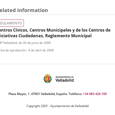
elated information
REGLAMENTO
entros Cívicos, Centros Municipales y de los Centros de
niciativas Ciudadanas, Reglamento Municipal
ipo
ferencia
P Valladolid
, de 26 de junio de 2006
letin
e
cha de aprobación
4 de abril de 2006
ormativa
Plaza Mayor, 1. 47001 Valladolid, España. Teléfono:
+34 983 426 100
Copyright 2025 - Ayuntamiento de Valladolid