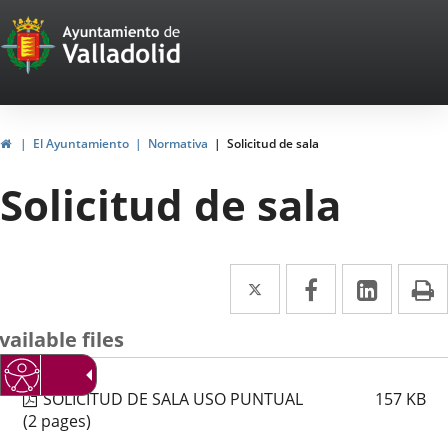
Portal
Jump to content
Web
del
Ayuntamiento
Home
El Ayuntamiento
Normativa
Solicitud de sala
de
Solicitud de sala
Valladolid
Twitter
Enlace
Facebook
Enlace
Linked
Enlace
P
a
a
a
vailable files
una
una
una
aplicación
aplicación
aplica
SOLICITUD DE SALA USO PUNTUAL
157
KB
externa.
externa.
extern
(2 pages)