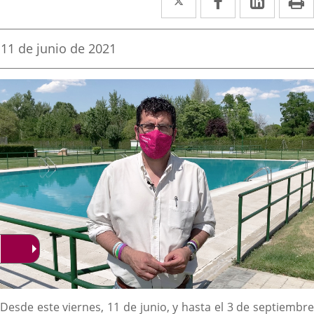
a
a
a
una
una
una
Fecha
11 de junio de 2021
de
aplicación
aplicación
aplica
la
noticia
externa.
externa.
extern
Content
Desde este viernes, 11 de junio, y hasta el 3 de septiembre