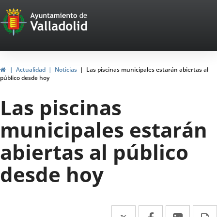
Portal
Jump to content
Web
del
Ayuntamiento
Home
Actualidad
Noticias
Las piscinas municipales estarán abiertas al
público desde hoy
de
Las piscinas
Valladolid
municipales estarán
abiertas al público
desde hoy
Twitter
Enlace
Facebook
Enlace
Linked
Enlace
P