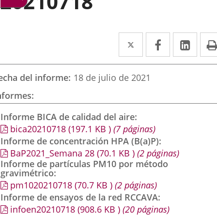
20210718
Twitter
Enlace
Facebook
Enlace
Link
Enla
a
a
a
una
una
una
echa del informe
18 de julio de 2021
aplicación
aplicación
aplic
nformes
externa.
externa.
exte
Informe BICA de calidad del aire
bica20210718
(197.1
KB
)
(7 páginas)
Informe de concentración HPA (B(a)P)
BaP2021_Semana 28
(70.1
KB
)
(2 páginas)
Informe de partículas PM10 por método
gravimétrico
pm1020210718
(70.7
KB
)
(2 páginas)
Informe de ensayos de la red RCCAVA
infoen20210718
(908.6
KB
)
(20 páginas)