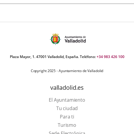
Plaza Mayor, 1. 47001 Valladolid, España. Teléfono:
+34 983 426 100
Copyright 2025 - Ayuntamiento de Valladolid
valladolid.es
El Ayuntamiento
Tu ciudad
Para ti
This
Turismo
link
Link
Sede Electrónica