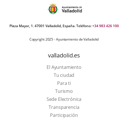
Plaza Mayor, 1. 47001 Valladolid, España. Teléfono:
+34 983 426 100
Copyright 2025 - Ayuntamiento de Valladolid
valladolid.es
El Ayuntamiento
Tu ciudad
Para ti
This
Turismo
link
Link
Sede Electrónica
will
to
Transparencia
open
external
Participación
in
application.