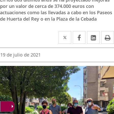
por un valor de cerca de 374.000 euros con
actuaciones como las llevadas a cabo en los Paseos
de Huerta del Rey o en la Plaza de la Cebada
Twitter
Enlace
Facebook
Enlace
Linked
Enlace
P
a
a
a
una
una
una
Fecha
19 de julio de 2021
de
aplicación
aplicación
aplica
la
noticia
externa.
externa.
extern