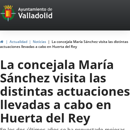
Portal
Jump to content
Web
del
Ayuntamiento
Home
Actualidad
Noticias
La concejala María Sánchez visita las distintas
actuaciones llevadas a cabo en Huerta del Rey
de
La concejala María
Valladolid
Sánchez visita las
distintas actuaciones
llevadas a cabo en
Huerta del Rey
En los dos últimos años se ha proyectado mejoras