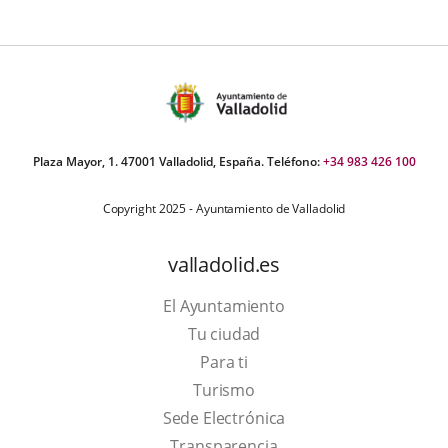
Plaza Mayor, 1. 47001 Valladolid, España. Teléfono:
+34 983 426 100
Copyright 2025 - Ayuntamiento de Valladolid
valladolid.es
El Ayuntamiento
Tu ciudad
Para ti
This
Turismo
link
Link
Sede Electrónica
will
to
Transparencia