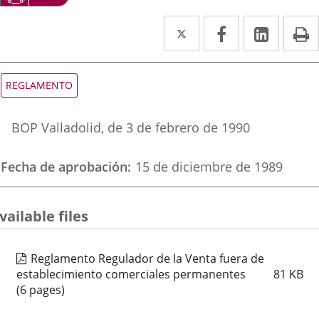
Twitter
Enlace
Facebook
Enlace
Linked
Enlace
P
a
a
a
una
una
una
Tipo
REGLAMENTO
de
aplicación
aplicación
aplica
normativa
Referencia
externa.
externa.
extern
BOP Valladolid
, de 3 de febrero de 1990
boletin
Fecha de aprobación
15 de diciembre de 1989
vailable files
Reglamento Regulador de la Venta fuera de
establecimiento comerciales permanentes
81
KB
(6 pages)