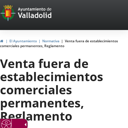
Portal
Jump to content
Web
del
Ayuntamiento
Home
El Ayuntamiento
Normativa
Venta fuera de establecimientos
comerciales permanentes, Reglamento
de
Venta fuera de
Valladolid
establecimientos
comerciales
permanentes,
Reglamento