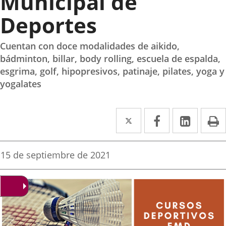
Municipal de
Deportes
Cuentan con doce modalidades de aikido,
bádminton, billar, body rolling, escuela de espalda,
esgrima, golf, hipopresivos, patinaje, pilates, yoga y
yogalates
Twitter
Enlace
Facebook
Enlace
Linked
Enlace
P
a
a
a
una
una
una
Fecha
15 de septiembre de 2021
de
aplicación
aplicación
aplica
la
noticia
externa.
externa.
extern