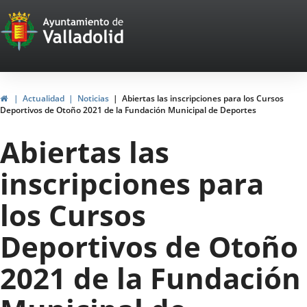
Portal
Jump to content
Web
del
Ayuntamiento
Home
Actualidad
Noticias
Abiertas las inscripciones para los Cursos
Deportivos de Otoño 2021 de la Fundación Municipal de Deportes
de
Abiertas las
Valladolid
inscripciones para
los Cursos
Deportivos de Otoño
2021 de la Fundación