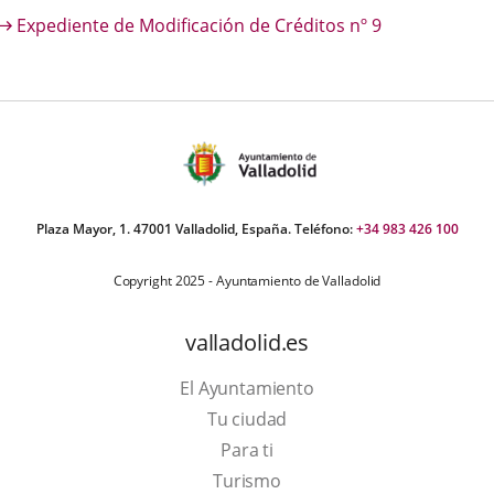
escripción
Expediente de Modificación de Créditos nº 9
una
una
una
aplicación
aplicación
aplica
externa.
externa.
extern
Plaza Mayor, 1. 47001 Valladolid, España. Teléfono:
+34 983 426 100
Copyright 2025 - Ayuntamiento de Valladolid
valladolid.es
El Ayuntamiento
Tu ciudad
Para ti
This
Turismo