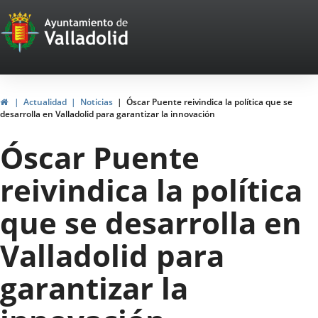
Portal
Jump to content
Web
del
Ayuntamiento
Home
Actualidad
Noticias
Óscar Puente reivindica la política que se
desarrolla en Valladolid para garantizar la innovación
de
Óscar Puente
Valladolid
reivindica la política
que se desarrolla en
Valladolid para
garantizar la