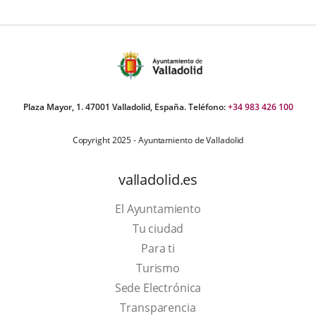
Plaza Mayor, 1. 47001 Valladolid, España. Teléfono:
+34 983 426 100
Copyright 2025 - Ayuntamiento de Valladolid
valladolid.es
El Ayuntamiento
Tu ciudad
Para ti
This
Turismo
link
Link
Sede Electrónica
will
to
Transparencia