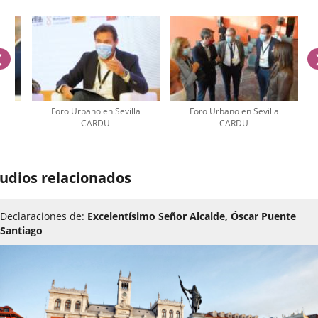
previus
a
Foro Urbano en Sevilla
Foro Urbano en Sevilla
CARDU
CARDU
umber
udios relacionados
iders:
Declaraciones de:
Excelentísimo Señor Alcalde, Óscar Puente
Santiago