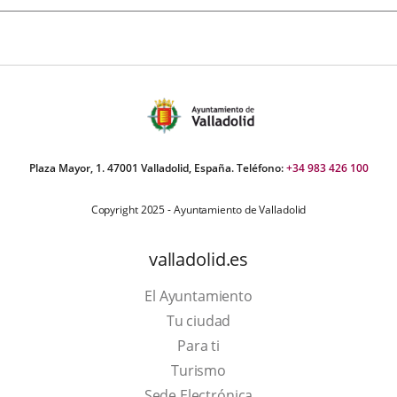
Plaza Mayor, 1. 47001 Valladolid, España. Teléfono:
+34 983 426 100
Copyright 2025 - Ayuntamiento de Valladolid
valladolid.es
El Ayuntamiento
Tu ciudad
Para ti
This
Turismo
link
Link
Sede Electrónica