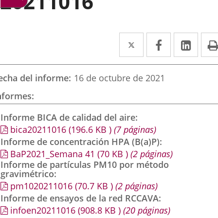
20211016
Twitter
Enlace
Facebook
Enlace
Link
Enla
a
a
a
una
una
una
echa del informe
16 de octubre de 2021
aplicación
aplicación
aplic
nformes
externa.
externa.
exte
Informe BICA de calidad del aire
bica20211016
(196.6
KB
)
(7 páginas)
Informe de concentración HPA (B(a)P)
BaP2021_Semana 41
(70
KB
)
(2 páginas)
Informe de partículas PM10 por método
gravimétrico
pm1020211016
(70.7
KB
)
(2 páginas)
Informe de ensayos de la red RCCAVA
infoen20211016
(908.8
KB
)
(20 páginas)