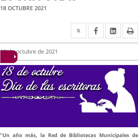
18 OCTUBRE 2021
Twitter
Enlace
Facebook
Enlace
Linked
Enlace
P
a
a
a
una
una
una
Fecha
18 de octubre de 2021
de
aplicación
aplicación
aplica
la
noticia
externa.
externa.
extern
Descripción
"Un año más, la Red de Bibliotecas Municipales de