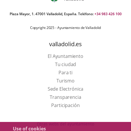
Plaza Mayor, 1. 47001 Valladolid, España. Teléfono:
+34 983 426 100
Copyright 2025 - Ayuntamiento de Valladolid
valladolid.es
El Ayuntamiento
Tu ciudad
Para ti
This
Turismo
link
Link
Sede Electrónica
will
to
Transparencia
open
external
Participación
in
application.
a
Otras webs del ayuntamiento
Use of cookies
pop-