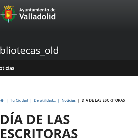
Portal
Jump to content
Web
del
Ayuntamiento
bliotecas_old
de
Valladolid
ome
rvicios
entros
ormativas
blicaciones
oticias
Home
Tu Ciudad
De utilidad...
Noticias
DÍA DE LAS ESCRITORAS
DÍA DE LAS
ESCRITORAS