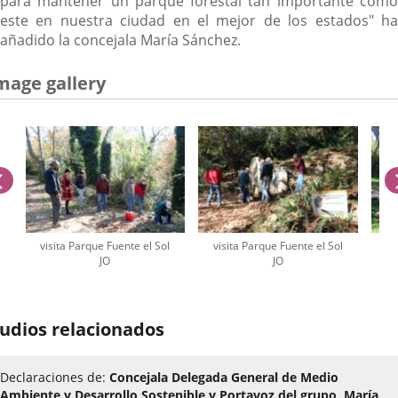
para mantener un parque forestal tan importante como
este en nuestra ciudad en el mejor de los estados" ha
añadido la concejala María Sánchez.
mage gallery
previus
visita Parque Fuente el Sol
visita Parque Fuente el Sol
vi
JO
JO
umber
udios relacionados
iders:
Declaraciones de:
Concejala Delegada General de Medio
Ambiente y Desarrollo Sostenible y Portavoz del grupo, María