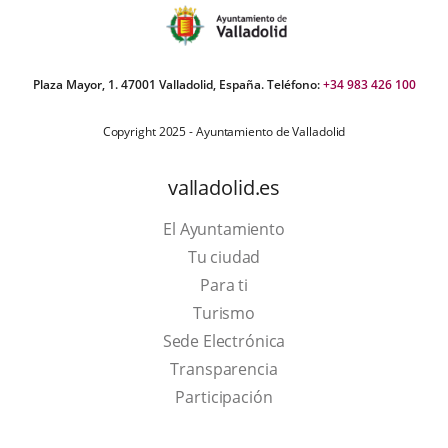
Plaza Mayor, 1. 47001 Valladolid, España. Teléfono:
+34 983 426 100
Copyright 2025 - Ayuntamiento de Valladolid
valladolid.es
El Ayuntamiento
Tu ciudad
Para ti
This
Turismo
link
Link
Sede Electrónica
will
to
Transparencia
open
external
Participación
in
application.