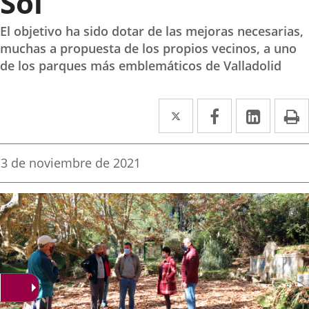
Sol
El objetivo ha sido dotar de las mejoras necesarias,
muchas a propuesta de los propios vecinos, a uno
de los parques más emblemáticos de Valladolid
Twitter
Enlace
Facebook
Enlace
Linked
Enlace
P
a
a
a
una
una
una
Fecha
3 de noviembre de 2021
de
aplicación
aplicación
aplica
la
noticia
externa.
externa.
extern