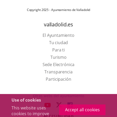
Copyright 2025 - Ayuntamiento de Valladolid
valladolid.es
El Ayuntamiento
Tu ciudad
Para ti
This
Turismo
link
Link
Sede Electrónica
will
to
Transparencia
open
external
Participación
in
application.
a
Otras webs del ayuntamiento
Use of cookies
pop-
aderSocial
LINK
LINK
LINK
This website uses
up
Accept all cookies
TO
TO
TO
cookies to improve
window.
ACCESIBILIDAD