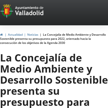
Portal
Jump to content
Web
del
Ayuntamiento
Home
Actualidad
Noticias
La Concejalía de Medio Ambiente y Desarrollo
Sostenible presenta su presupuesto para 2022, orientado hacia la
de
consecución de los objetivos de la Agenda 2030
Valladolid
La Concejalía de
Medio Ambiente y
Desarrollo Sostenible
presenta su
presupuesto para