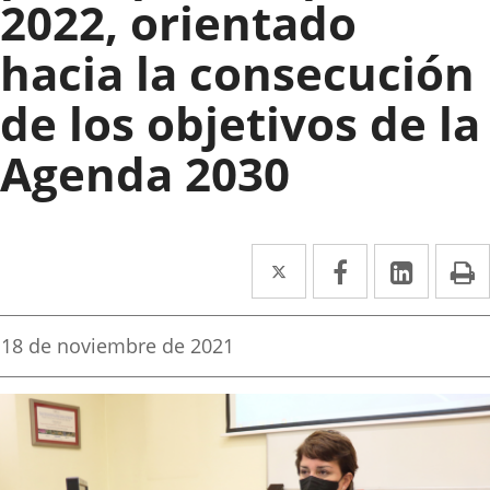
2022, orientado
hacia la consecución
de los objetivos de la
Agenda 2030
Twitter
Enlace
Facebook
Enlace
Linked
Enlace
P
a
a
a
una
una
una
Fecha
18 de noviembre de 2021
de
aplicación
aplicación
aplica
la
noticia
externa.
externa.
extern