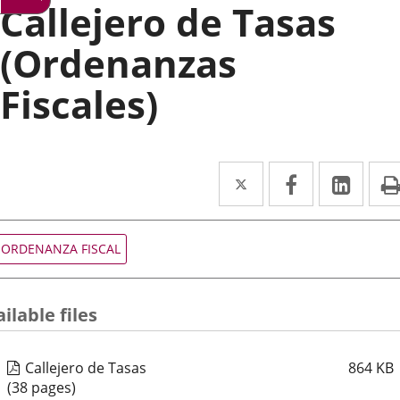
Callejero de Tasas
(Ordenanzas
Fiscales)
Twitter
Enlace
Facebook
Enlace
Link
Enla
a
a
a
una
una
una
Tipo
ORDENANZA FISCAL
de
aplicación
aplicación
aplic
normativa
externa.
externa.
exte
ilable files
Callejero de Tasas
864
KB
(38 pages)