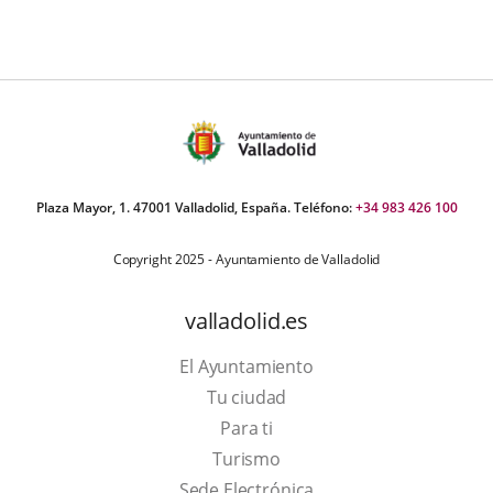
Plaza Mayor, 1. 47001 Valladolid, España. Teléfono:
+34 983 426 100
Copyright 2025 - Ayuntamiento de Valladolid
valladolid.es
El Ayuntamiento
Tu ciudad
Para ti
This
Turismo
link
Link
Sede Electrónica