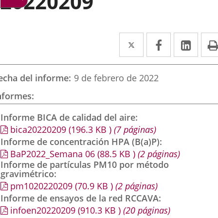
20220209
Twitter
Enlace
Facebook
Enlace
Link
Enla
a
a
a
una
una
una
echa del informe
9 de febrero de 2022
aplicación
aplicación
aplic
nformes
externa.
externa.
exte
Informe BICA de calidad del aire
bica20220209
(196.3
KB
)
(7 páginas)
Informe de concentración HPA (B(a)P)
BaP2022_Semana 06
(88.5
KB
)
(2 páginas)
Informe de partículas PM10 por método
gravimétrico
pm1020220209
(70.9
KB
)
(2 páginas)
Informe de ensayos de la red RCCAVA
infoen20220209
(910.3
KB
)
(20 páginas)