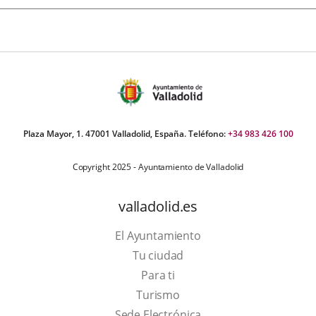
Plaza Mayor, 1. 47001 Valladolid, España. Teléfono:
+34 983 426 100
Copyright 2025 - Ayuntamiento de Valladolid
valladolid.es
El Ayuntamiento
Tu ciudad
Para ti
This
Turismo
link
Link
Sede Electrónica