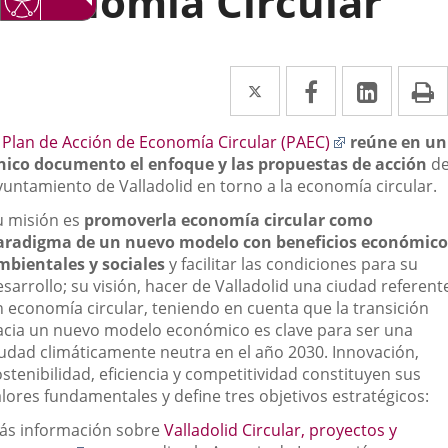
Economía Circular
Twitter
Enlace
Facebook
Enlace
Linked
Enlace
P
a
a
a
escripción
Enlace
l
Plan de Acción de Economía Circular (PAEC)
reúne en un
una
una
una
a
nico documento el enfoque y las propuestas de acción
de
aplicación
aplicación
aplica
una
yuntamiento de Valladolid en torno a la economía circular.
aplicación
externa.
externa.
extern
u misión es
promover
la economía circular como
externa.
aradigma de un nuevo modelo con beneficios económico
mbientales y sociales
y facilitar las condiciones para su
sarrollo; su visión, hacer de Valladolid una ciudad referent
n economía circular, teniendo en cuenta que la transición
acia un nuevo modelo económico es clave para ser una
iudad climáticamente neutra en el año 2030. Innovación,
stenibilidad, eficiencia y competitividad constituyen sus
alores fundamentales y define tres objetivos estratégicos:
ás información sobre
Valladolid Circular, proyectos y