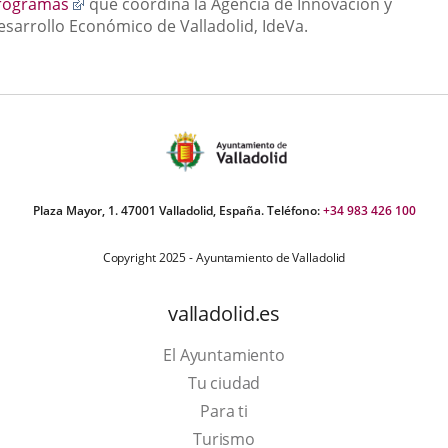
Enlace
rogramas
que coordina la Agencia de Innovación y
a
esarrollo Económico de Valladolid, IdeVa.
una
aplicación
externa.
Plaza Mayor, 1. 47001 Valladolid, España. Teléfono:
+34 983 426 100
Copyright 2025 - Ayuntamiento de Valladolid
valladolid.es
El Ayuntamiento
Tu ciudad
Para ti
This
Turismo