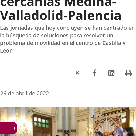
cercanías Medina-
Valladolid-Palencia
Las jornadas que hoy concluyen se han centrado en
la búsqueda de soluciones para resolver un
problema de movilidad en el centro de Castilla y
León
Twitter
Enlace
Facebook
Enlace
Linked
Enlace
P
a
a
a
una
una
una
Fecha
26 de abril de 2022
de
aplicación
aplicación
aplica
la
noticia
externa.
externa.
extern