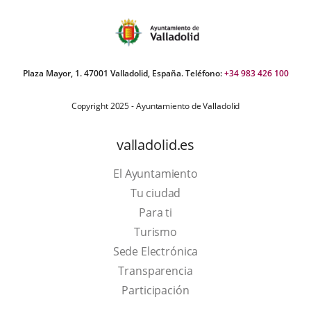
Plaza Mayor, 1. 47001 Valladolid, España. Teléfono:
+34 983 426 100
Copyright 2025 - Ayuntamiento de Valladolid
valladolid.es
El Ayuntamiento
Tu ciudad
Para ti
This
Turismo
link
Link
Sede Electrónica
will
to
Transparencia
open
external
Participación
in
application.