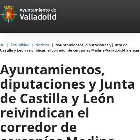
Portal
Jump to content
Web
del
Ayuntamiento
Home
Actualidad
Noticias
Ayuntamientos, diputaciones y Junta de
Castilla y León reivindican el corredor de cercanías Medina-Valladolid-Palencia
de
Ayuntamientos,
Valladolid
diputaciones y Junta
de Castilla y León
reivindican el
corredor de