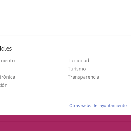
id.es
amiento
Tu ciudad
This
Turismo
Link
link
trónica
Transparencia
to
will
ción
external
open
application.
in
Otras webs del ayuntamiento
a
pop-
up