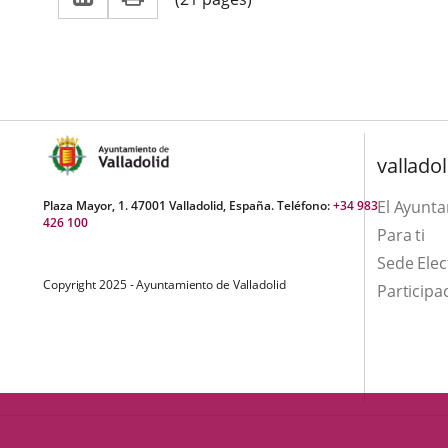
a
aplicación
aplicación
una
externa.
externa.
aplicación
externa.
valladol
El Ayunt
Plaza Mayor, 1. 47001 Valladolid, España. Teléfono:
+34 983
426 100
Para ti
Sede Elec
Copyright 2025 - Ayuntamiento de Valladolid
Participa