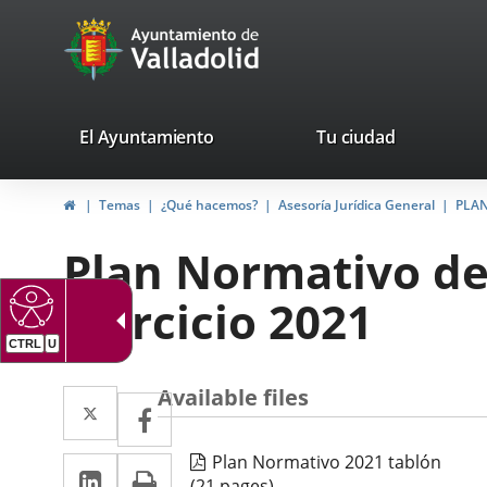
Portal
Jump to content
avaTop
Web
del
Ayuntamiento
valladolid.es
El Ayuntamiento
Tu ciudad
de
Home
Temas
¿Qué hacemos?
Asesoría Jurídica General
PLAN
Valladolid
Plan Normativo de
ejercicio 2021
CTRL
U
Available files
Twitter
Enlace
Facebook
Enlace
a
a
Plan Normativo 2021 tablón
Linkedin
Enlace
Print
una
una
(21 pages)