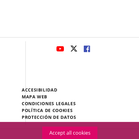
avaHeaderSocial
LINK
LINK
LINK
TO
TO
TO
EXTERNAL
EXTERNAL
EXTERNAL
APPLICATION.
APPLICATION.
APPLICATION.
Menú
ACCESIBILIDAD
Legal
MAPA WEB
Footer
CONDICIONES LEGALES
POLÍTICA DE COOKIES
PROTECCIÓN DE DATOS
Accept all cookies