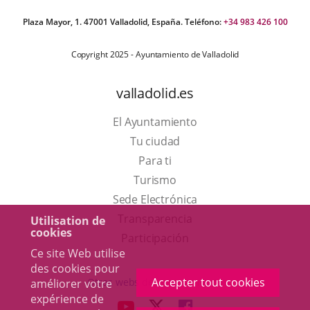
Plaza Mayor, 1. 47001 Valladolid, España. Teléfono:
+34 983 426 100
Copyright 2025 - Ayuntamiento de Valladolid
valladolid.es
El Ayuntamiento
Tu ciudad
Para ti
Este
Turismo
enlace
Enlace
Sede Electrónica
se
a
Transparencia
Utilisation de
cookies
abrirá
una
Participación
Ce site Web utilise
en
aplicación
des cookies pour
una
externa.
Accepter tout cookies
Otras webs del ayuntamiento
améliorer votre
ventana
expérience de
aderSocial
ENLACE
ENLACE
ENLACE