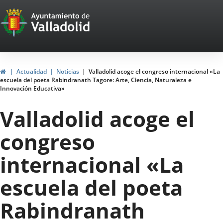
Portal
Saltar al contenido
Web
del
Ayuntamiento
Inicio
Actualidad
Noticias
Valladolid acoge el congreso internacional «La
escuela del poeta Rabindranath Tagore: Arte, Ciencia, Naturaleza e
de
Innovación Educativa»
Valladolid
Valladolid acoge el
congreso
internacional «La
escuela del poeta
Rabindranath