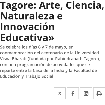
Tagore: Arte, Ciencia,
Naturaleza e
Innovación
Educativa»
Se celebra los días 6 y 7 de mayo, en
conmemoración del centenario de la Universidad
Visva Bharati (fundada por Rabindranath Tagore),
con una programación de actividades que se
reparte entre la Casa de la India y la Facultad de
Educación y Trabajo Social
Twitter
Enlace
Facebook
Enlace
Linke
Enlace
I
a
a
a