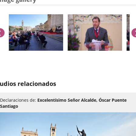
previus
umber
udios relacionados
iders:
Declaraciones de:
Excelentísimo Señor Alcalde, Óscar Puente
Santiago