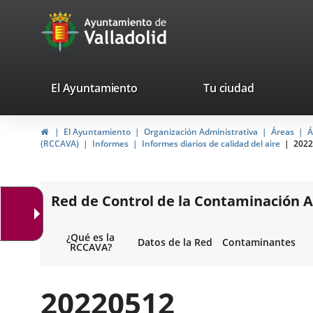
Portal
Saltar al contenido
avaTop
Web
del
Ayuntamiento
valladolid.es
El Ayuntamiento
Tu ciudad
de
Inicio
El Ayuntamiento
Organización Administrativa
Áreas
Á
Valladolid
(RCCAVA)
Informes
Informes diarios de calidad del aire
2022
Red de Control de la Contaminación A
¿Qué es la
Datos de la Red
Contaminantes
RCCAVA?
20220512