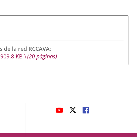
s de la red RCCAVA
(909.8
KB
)
(20 páginas)
avaHeaderSocial
ENLACE
ENLACE
ENLACE
A
A
A
UNA
UNA
UNA
APLICACIÓN
APLICACIÓN
APLICACIÓN