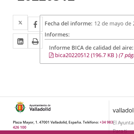
Twitter
Enlace
Facebook
Enlace
Fecha del informe
12 de mayo de 
a
a
Informes
LinkedIn
Enlace
Imprimir
una
una
a
Informe BICA de calidad del aire
aplicación
aplicación
bica20220512
(196.7
KB
)
(7 pág
una
externa.
externa.
aplicación
externa.
valladol
El Ayunt
Plaza Mayor, 1. 47001 Valladolid, España. Teléfono:
+34 983
426 100
Para ti