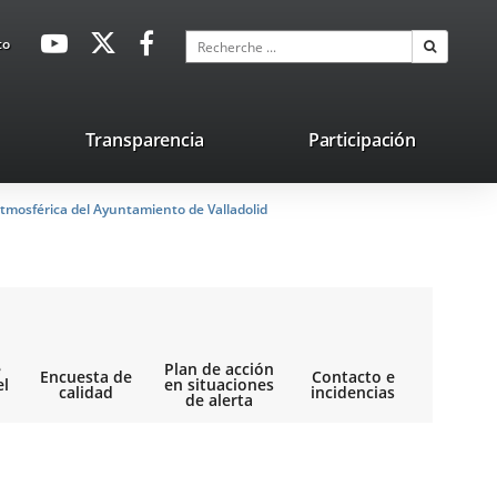
avaHeaderSocial
Enlace
Enlace
Enlace
Recherche
to
Recherch
a
a
a
una
una
una
aplicación
aplicación
aplicación
lace
Transparencia
Participación
externa.
externa.
externa.
na
tmosférica del Ayuntamiento de Valladolid
licación
terna.
e
Plan de acción
Encuesta de
Contacto e
el
en situaciones
calidad
incidencias
de alerta