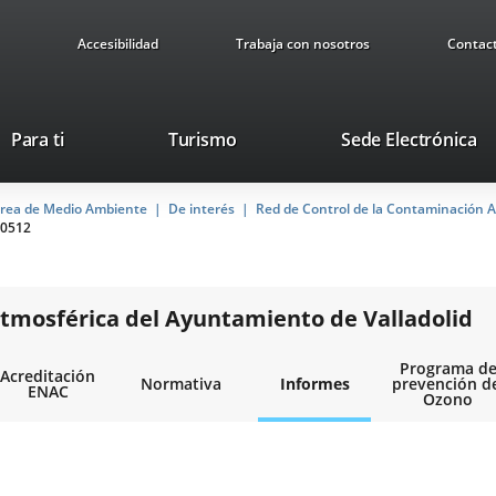
Accesibilidad
Trabaja con nosotros
Contac
Este
En
Para ti
Turismo
Sede Electrónica
enlace
a
se
u
rea de Medio Ambiente
De interés
abrirá
Red de Control de la Contaminación A
ap
0512
en
ex
una
ventana
nueva.
tmosférica del Ayuntamiento de Valladolid
Programa d
Acreditación
Normativa
Informes
prevención d
ENAC
Ozono