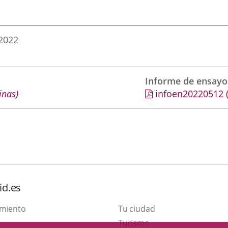
2022
Informe de ensayo
inas)
infoen20220512
id.es
amiento
Tu ciudad
Este
Turismo