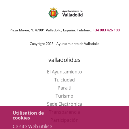
Plaza Mayor, 1. 47001 Valladolid, España. Teléfono:
+34 983 426 100
Copyright 2025 - Ayuntamiento de Valladolid
valladolid.es
El Ayuntamiento
Tu ciudad
Para ti
Este
Turismo
enlace
Enlace
Sede Electrónica
se
a
Transparencia
Utilisation de
cookies
abrirá
una
Participación
Ce site Web utilise
en
aplicación