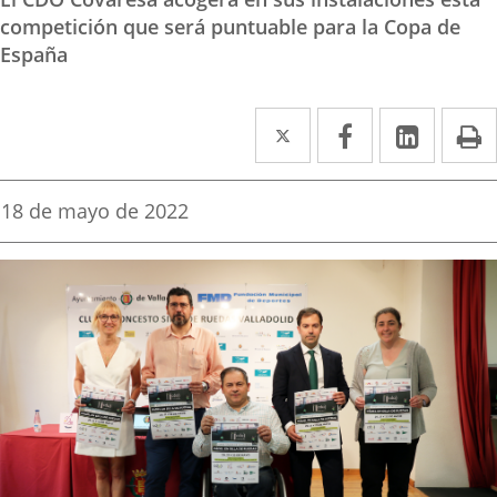
competición que será puntuable para la Copa de
España
Twitter
Enlace
Facebook
Enlace
Linke
Enlace
I
a
a
a
una
una
una
Fecha
18 de mayo de 2022
de
aplicación
aplicación
aplica
la
noticia
externa.
externa.
extern