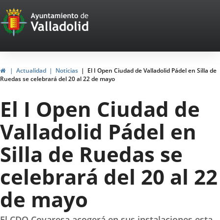
Portal
Saltar al contenido
Web
del
Ayuntamiento
Inicio
Actualidad
Noticias
El I Open Ciudad de Valladolid Pádel en Silla de
Ruedas se celebrará del 20 al 22 de mayo
de
El I Open Ciudad de
Valladolid
Valladolid Pádel en
Silla de Ruedas se
celebrará del 20 al 22
de mayo
El CDO Covaresa acogerá en sus instalaciones esta