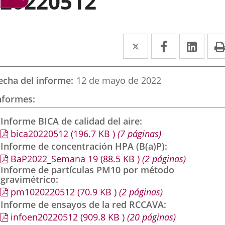
20220512
Twitter
Enlace
Facebook
Enlace
Link
Enla
a
a
a
una
una
una
echa del informe
12 de mayo de 2022
aplicación
aplicación
aplic
nformes
externa.
externa.
exte
Informe BICA de calidad del aire
bica20220512
(196.7
KB
)
(7 páginas)
Informe de concentración HPA (B(a)P)
BaP2022_Semana 19
(88.5
KB
)
(2 páginas)
Informe de partículas PM10 por método
gravimétrico
pm1020220512
(70.9
KB
)
(2 páginas)
Informe de ensayos de la red RCCAVA
infoen20220512
(909.8
KB
)
(20 páginas)