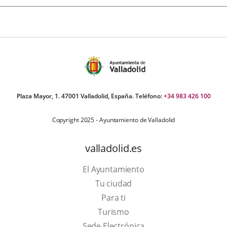
Plaza Mayor, 1. 47001 Valladolid, España. Teléfono:
+34 983 426 100
Copyright 2025 - Ayuntamiento de Valladolid
valladolid.es
El Ayuntamiento
Tu ciudad
Para ti
This
Turismo
link
Link
Sede Electrónica