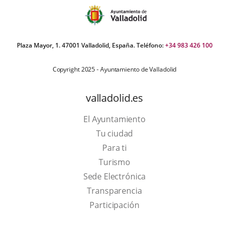
Plaza Mayor, 1. 47001 Valladolid, España. Teléfono:
+34 983 426 100
Copyright 2025 - Ayuntamiento de Valladolid
valladolid.es
El Ayuntamiento
Tu ciudad
Para ti
This
Turismo
link
Link
Sede Electrónica
will
to
Transparencia
open
external
Participación
in
application.