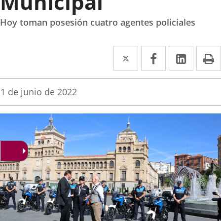
Municipal
Hoy toman posesión cuatro agentes policiales
Twitter
Enlace
Facebook
Enlace
Linked
Enlace
P
a
a
a
una
una
una
Fecha
1 de junio de 2022
de
aplicación
aplicación
aplica
la
noticia
externa.
externa.
extern