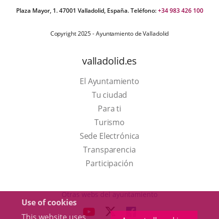
Plaza Mayor, 1. 47001 Valladolid, España. Teléfono:
+34 983 426 100
Copyright 2025 - Ayuntamiento de Valladolid
valladolid.es
El Ayuntamiento
Tu ciudad
Para ti
This
Turismo
link
Link
Sede Electrónica
will
to
Transparencia
open
external
Participación
in
application.
a
Otras webs del ayuntamiento
Use of cookies
pop-
aderSocial
LINK
LINK
LINK
This website uses
up