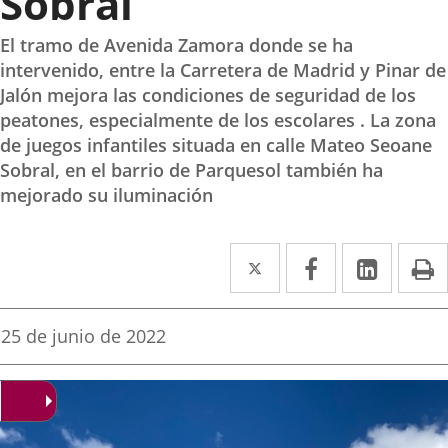
Sobral
El tramo de Avenida Zamora donde se ha
intervenido, entre la Carretera de Madrid y Pinar de
Jalón mejora las condiciones de seguridad de los
peatones, especialmente de los escolares . La zona
de juegos infantiles situada en calle Mateo Seoane
Sobral, en el barrio de Parquesol también ha
mejorado su iluminación
Twitter
Enlace
Facebook
Enlace
Linked
Enlace
P
a
a
a
una
una
una
Fecha
25 de junio de 2022
de
aplicación
aplicación
aplica
la
noticia
externa.
externa.
extern