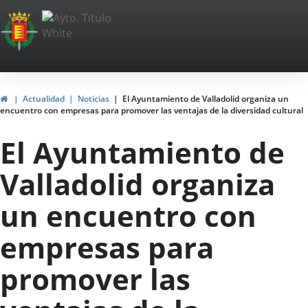
Portal
Jump to content
Web
del
Ayuntamiento
Home
Actualidad
Noticias
El Ayuntamiento de Valladolid organiza un
encuentro con empresas para promover las ventajas de la diversidad cultural
de
El Ayuntamiento de
Valladolid
Valladolid organiza
un encuentro con
empresas para
promover las