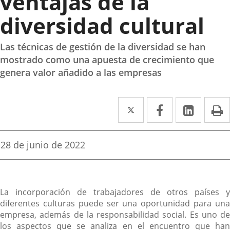
ventajas de la
diversidad cultural
Las técnicas de gestión de la diversidad se han
mostrado como una apuesta de crecimiento que
genera valor añadido a las empresas
Twitter
Enlace
Facebook
Enlace
Linked
Enlace
P
a
a
a
una
una
una
Fecha
28 de junio de 2022
de
aplicación
aplicación
aplica
la
noticia
externa.
externa.
extern
Descripción
La incorporación de trabajadores de otros países y
diferentes culturas puede ser una oportunidad para una
empresa, además de la responsabilidad social. Es uno de
los aspectos que se analiza en el encuentro que han