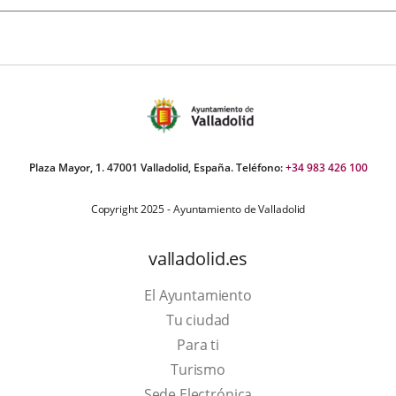
Plaza Mayor, 1. 47001 Valladolid, España. Teléfono:
+34 983 426 100
Copyright 2025 - Ayuntamiento de Valladolid
valladolid.es
El Ayuntamiento
Tu ciudad
Para ti
This
Turismo
link
Link
Sede Electrónica