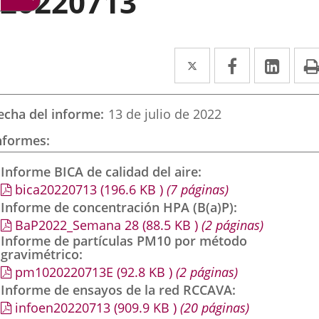
20220713
Twitter
Enlace
Facebook
Enlace
Link
Enla
a
a
a
una
una
una
echa del informe
13 de julio de 2022
aplicación
aplicación
aplic
nformes
externa.
externa.
exte
Informe BICA de calidad del aire
bica20220713
(196.6
KB
)
(7 páginas)
Informe de concentración HPA (B(a)P)
BaP2022_Semana 28
(88.5
KB
)
(2 páginas)
Informe de partículas PM10 por método
gravimétrico
pm1020220713E
(92.8
KB
)
(2 páginas)
Informe de ensayos de la red RCCAVA
infoen20220713
(909.9
KB
)
(20 páginas)