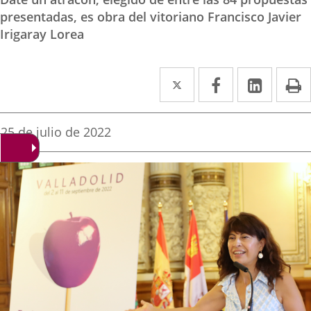
presentadas, es obra del vitoriano Francisco Javier
Irigaray Lorea
Twitter
Enlace
Facebook
Enlace
Linke
Enlace
I
a
a
a
una
una
una
Fecha
25 de julio de 2022
de
aplicación
aplicación
aplica
la
noticia
externa.
externa.
extern