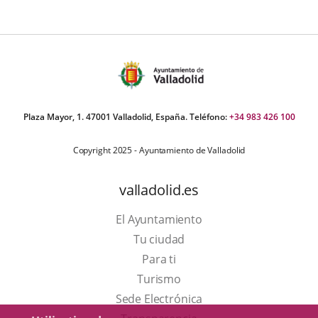
úmero
e
apositivas:
Plaza Mayor, 1. 47001 Valladolid, España. Teléfono:
+34 983 426 100
Copyright 2025 - Ayuntamiento de Valladolid
valladolid.es
El Ayuntamiento
Tu ciudad
Para ti
Este
Turismo
enlace
Enlace
Sede Electrónica
se
a