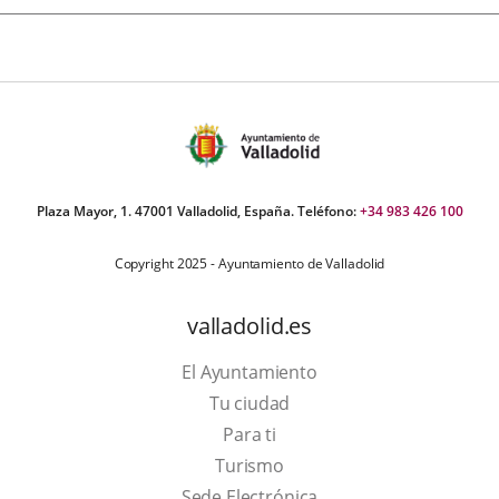
Plaza Mayor, 1. 47001 Valladolid, España. Teléfono:
+34 983 426 100
Copyright 2025 - Ayuntamiento de Valladolid
valladolid.es
El Ayuntamiento
Tu ciudad
Para ti
Este
Turismo
enlace
Enlace
Sede Electrónica