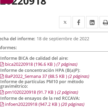
20220918
Twitter
Enlace
Facebook
Enlace
Link
Enla
a
a
a
una
una
una
echa del informe
18 de septiembre de 2022
aplicación
aplicación
aplic
nformes
externa.
externa.
exte
Informe BICA de calidad del aire
bica20220918
(196.6
KB
)
(7 páginas)
Informe de concentración HPA (B(a)P)
BaP2022_Semana 37
(88.5
KB
)
(2 páginas)
Informe de partículas PM10 por método
gravimétrico
pm1020220918
(91.7
KB
)
(2 páginas)
Informe de ensayos de la red RCCAVA
infoen20220918
(947.2
KB
)
(20 páginas)