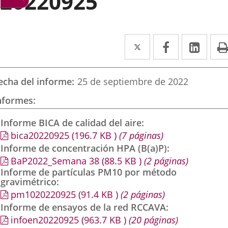
20220925
Twitter
Enlace
Facebook
Enlace
Link
Enla
a
a
a
una
una
una
echa del informe
25 de septiembre de 2022
aplicación
aplicación
aplic
nformes
externa.
externa.
exte
Informe BICA de calidad del aire
bica20220925
(196.7
KB
)
(7 páginas)
Informe de concentración HPA (B(a)P)
BaP2022_Semana 38
(88.5
KB
)
(2 páginas)
Informe de partículas PM10 por método
gravimétrico
pm1020220925
(91.4
KB
)
(2 páginas)
Informe de ensayos de la red RCCAVA
infoen20220925
(963.7
KB
)
(20 páginas)