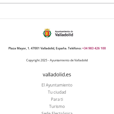
Plaza Mayor, 1. 47001 Valladolid, España. Teléfono:
+34 983 426 100
Copyright 2025 - Ayuntamiento de Valladolid
valladolid.es
El Ayuntamiento
Tu ciudad
Para ti
This
Turismo
link
Link
Sede Electrónica