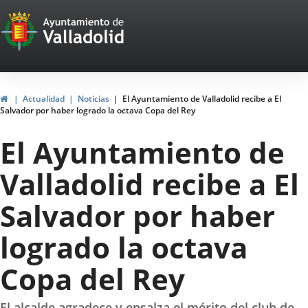
Portal
Jump to content
Web
del
Ayuntamiento
Home
Actualidad
Noticias
El Ayuntamiento de Valladolid recibe a El
Salvador por haber logrado la octava Copa del Rey
de
El Ayuntamiento de
Valladolid
Valladolid recibe a El
Salvador por haber
logrado la octava
Copa del Rey
El alcalde agradece y ensalza el mérito del club de