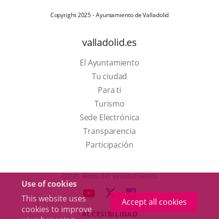
Copyright 2025 - Ayuntamiento de Valladolid
valladolid.es
El Ayuntamiento
Tu ciudad
Para ti
This
Turismo
link
Link
Sede Electrónica
will
to
Transparencia
open
external
Participación
in
application.
a
Otras webs del ayuntamiento
Use of cookies
pop-
aderSocial
LINK
LINK
LINK
This website uses
up
Accept all cookies
TO
TO
TO
cookies to improve
window.
ACCESIBILIDAD
EXTERNAL
EXTERNAL
EXTERNAL