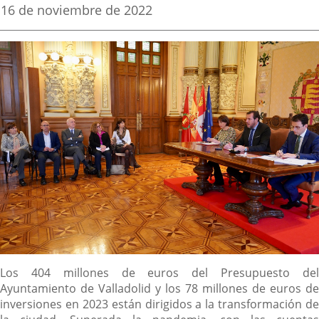
una
una
una
Fecha
16 de noviembre de 2022
de
aplicación
aplicación
aplica
la
noticia
externa.
externa.
extern
Descripción
Los 404 millones de euros del Presupuesto del
Ayuntamiento de Valladolid y los 78 millones de euros de
inversiones en 2023 están dirigidos a la transformación de