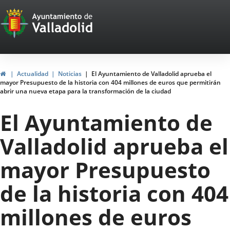
Portal
Jump to content
Web
del
Ayuntamiento
Home
Actualidad
Noticias
El Ayuntamiento de Valladolid aprueba el
mayor Presupuesto de la historia con 404 millones de euros que permitirán
de
abrir una nueva etapa para la transformación de la ciudad
Valladolid
El Ayuntamiento de
Valladolid aprueba el
mayor Presupuesto
de la historia con 404
millones de euros