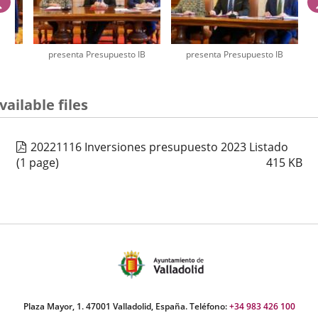
previus
IB
presenta Presupuesto IB
presenta Presupuesto IB
umber
vailable files
iders:
20221116 Inversiones presupuesto 2023 Listado
(1 page)
415
KB
Plaza Mayor, 1. 47001 Valladolid, España. Teléfono:
+34 983 426 100