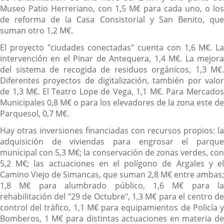
Museo Patio Herreriano, con 1,5 M€ para cada uno, o los
de reforma de la Casa Consistorial y San Benito, que
suman otro 1,2 M€.
El proyecto "ciudades conectadas" cuenta con 1,6 M€. La
intervención en el Pinar de Antequera, 1,4 M€. La mejora
del sistema de recogida de residuos orgánicos, 1,3 M€.
Diferentes proyectos de digitalización, también por valor
de 1,3 M€. El Teatro Lope de Vega, 1,1 M€. Para Mercados
Municipales 0,8 M€ o para los elevadores de la zona este de
Parquesol, 0,7 M€.
Hay otras inversiones financiadas con recursos propios: la
adquisición de viviendas para engrosar el parque
municipal con 5,3 M€; la conservación de zonas verdes, con
5,2 M€; las actuaciones en el polígono de Argales y el
Camino Viejo de Simancas, que suman 2,8 M€ entre ambas;
1,8 M€ para alumbrado público, 1,6 M€ para la
rehabilitación del "29 de Octubre", 1,3 M€ para el centro de
control del tráfico, 1,1 M€ para equipamientos de Policía y
Bomberos, 1 M€ para distintas actuaciones en materia de