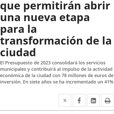
que permitirán abrir
una nueva etapa
para la
transformación de la
ciudad
El Presupuesto de 2023 consolidará los servicios
municipales y contribuirá al impulso de la actividad
económica de la ciudad con 78 millones de euros de
inversión. En siete años se ha incrementado un 41%
Twitter
Enlace
Facebook
Enlace
Linked
Enlace
P
a
a
a