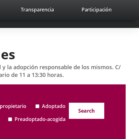
nk
Transparencia
Participación
avaHeaderSocial
Link
Link
Link
Search
to
Search
to
to
to
ernal
external
external
external
lication.
application.
application.
application.
les
 la adopción responsable de los mismos. C/
ario de 11 a 13:30 horas.
propietario
Adoptado
Search
Preadoptado-acogida