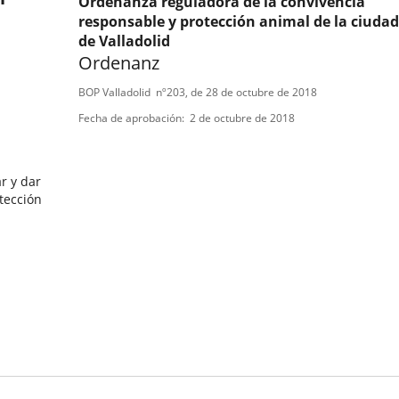
Ordenanza reguladora de la convivencia
responsable y protección animal de la ciudad
de Valladolid
Ordenanz
Tipo
Referencia
BOP Valladolid
nº
203
, de 28 de octubre de 2018
boletin
de
Fecha de aprobación
2 de octubre de 2018
normativa
r y dar
tección