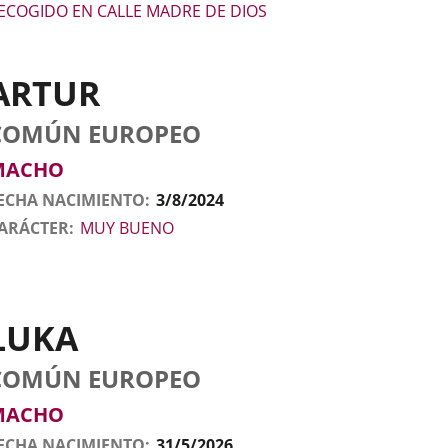
ECOGIDO EN CALLE MADRE DE DIOS
ARTUR
tos
nimal
to
aza
exo
COMÚN EUROPEO
l
nimal
MACHO
ECHA NACIMIENTO
3/8/2024
ARÁCTER
MUY BUENO
LUKA
tos
nimal
to
aza
exo
COMÚN EUROPEO
l
nimal
MACHO
ECHA NACIMIENTO
31/5/2026