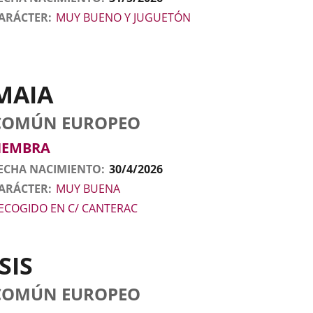
ARÁCTER
MUY BUENO Y JUGUETÓN
MAIA
tos
nimal
to
aza
exo
COMÚN EUROPEO
l
nimal
HEMBRA
ECHA NACIMIENTO
30/4/2026
ARÁCTER
MUY BUENA
ECOGIDO EN C/ CANTERAC
ISIS
tos
nimal
to
aza
exo
COMÚN EUROPEO
l
nimal