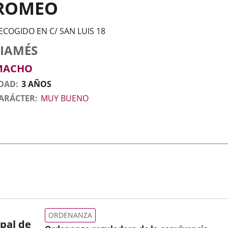
ROMEO
ECOGIDO EN C/ SAN LUIS 18
tos
nimal
to
aza
exo
SIAMÉS
l
nimal
MACHO
DAD
3 AÑOS
ARÁCTER
MUY BUENO
ORDENANZA
pal de