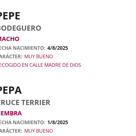
PEPE
tos
nimal
rro
aza
exo
BODEGUERO
l
nimal
MACHO
ECHA NACIMIENTO
4/8/2025
ARÁCTER
MUY BUENO
ECOGIDO EN CALLE MADRE DE DIOS
PEPA
tos
nimal
rro
aza
exo
CRUCE TERRIER
l
nimal
HEMBRA
ECHA NACIMIENTO
1/8/2025
ARÁCTER
MUY BUENO