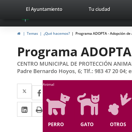
Portal
Jump to content
valladolid.es
El Ayuntamiento
Tu ciudad
avaTop
Web
del
Home
Temas
¿Qué hacemos?
Programa ADOPTA - Adopción de 
Ayuntamiento
Programa ADOPTA 
de
Valladolid
CENTRO MUNICIPAL DE PROTECCIÓN ANIMAL - C
Padre Bernardo Hoyos, 6; Tlf.: 983 47 20 04; 
Search
Animal
Twitter
Enlace
Facebook
Enlace
a
a
Linkedin
Enlace
Print
una
una
a
aplicación
aplicación
PERRO
GATO
OTROS
una
externa.
externa.