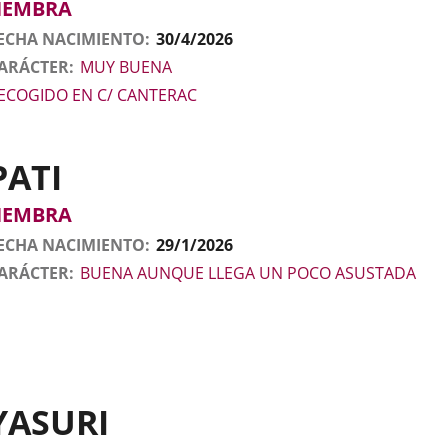
HEMBRA
ECHA NACIMIENTO
30/4/2026
ARÁCTER
MUY BUENA
ECOGIDO EN C/ CANTERAC
PATI
tos
nimal
to
exo
HEMBRA
l
nimal
ECHA NACIMIENTO
29/1/2026
ARÁCTER
BUENA AUNQUE LLEGA UN POCO ASUSTADA
YASURI