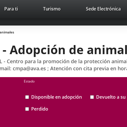
This
Li
Para ti
Turismo
Sede Electrónica
Accesibilidad
Trabaja con nosotros
Contac
link
to
will
ext
open
app
animales
in
a
- Adopción de anima
pop-
up
window.
entro para la promoción de la protección animal y
email: cmpa@ava.es ; Atención con cita previa en hor
Estado
Disponible en adopción
Devuelto a su 
Perdido