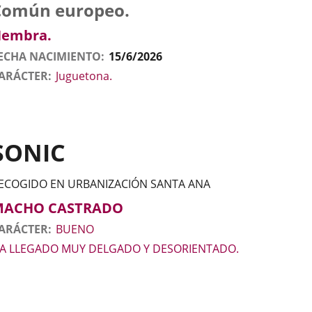
tos
nimal
to
aza
exo
Común europeo.
l
nimal
embra.
ECHA NACIMIENTO
15/6/2026
ARÁCTER
Juguetona.
SONIC
ECOGIDO EN URBANIZACIÓN SANTA ANA
tos
nimal
to
exo
MACHO CASTRADO
l
nimal
ARÁCTER
BUENO
A LLEGADO MUY DELGADO Y DESORIENTADO.