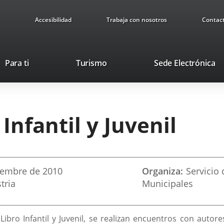
Accesibilidad
Trabaja con nosotros
Contac
This
Li
Para ti
Turismo
Sede Electrónica
link
to
will
ex
open
ap
in
 Infantil y Juvenil
a
pop-
up
window.
iembre
de 2010
Organiza
Servicio
tria
Municipales
 Libro Infantil y Juvenil, se realizan encuentros con auto