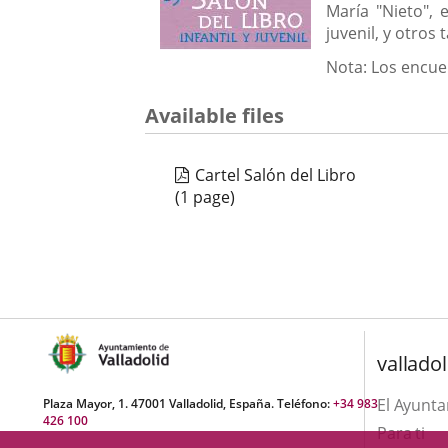
una
María "Nieto", 
externa.
externa.
juvenil, y otros
aplicación
Nota: Los encuen
externa.
Available files
Cartel Salón del Libro
(1 page)
valladol
El Ayunt
Plaza Mayor, 1. 47001 Valladolid, España. Teléfono:
+34 983
426 100
Para ti