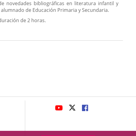
e novedades bibliográficas en literatura infantil y
 al alumnado de Educación Primaria y Secundaria.
duración de 2 horas.
avaHeaderSocial
LINK
LINK
LINK
TO
TO
TO
EXTERNAL
EXTERNAL
EXTERNAL
APPLICATION.
APPLICATION.
APPLICATION.