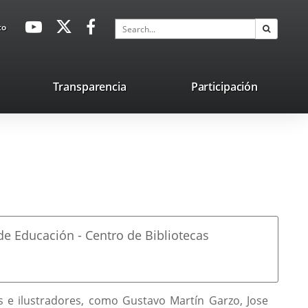
avaHeaderSocial
Link
Link
Link
Search
to
Search
to
to
to
external
external
external
application.
application.
application.
nk
Transparencia
Participación
ternal
plication.
 de Educación - Centro de Bibliotecas
res e ilustradores, como Gustavo Martín Garzo, Jose