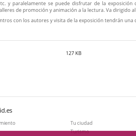
etc. y paralelamente se puede disfrutar de la exposición d
 talleres de promoción y animación a la lectura. Va dirigido
tros con los autores y visita de la exposición tendrán una 
127
KB
id.es
amiento
Tu ciudad
This
Turismo