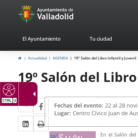
Portal
Jump to content
avaTop
Web
del
Ayuntamiento
valladolid.es
El Ayuntamiento
Tu ciudad
de
Home
Actualidad
AGENDA
19º Salón del Libro Infantil y Juvenil
Valladolid
19º Salón del Libro
Datos
Twitter
Enlace
CTRL
U
Facebook
Enlace
Fechas del evento
22
al
28
nov
del
a
a
Lugar
Centro Cívico Juan de Aus
evento
Linkedin
Enlace
Print
una
una
a
aplicación
aplicación
Descripción
En el Salón del