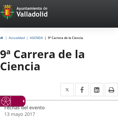
Portal
Jump to content
Web
del
Ayuntamiento
Home
Actualidad
AGENDA
9ª Carrera de la Ciencia
de
9ª Carrera de la
Valladolid
Ciencia
Twitter
Enlace
Facebook
Enlace
Linked
Enlace
P
a
a
a
Datos
una
una
una
Fechas del evento
del
aplicación
aplicación
aplica
13
mayo
2017
evento