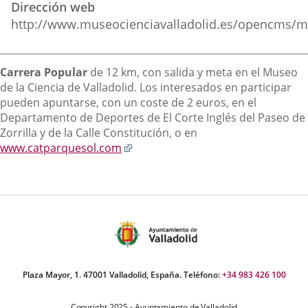
Dirección web
externa.
externa.
extern
http://www.museocienciavalladolid.es/opencms/m
Descripción
Carrera Popular
de 12 km, con salida y meta en el Museo
de la Ciencia de Valladolid. Los interesados en participar
pueden apuntarse, con un coste de 2 euros, en el
Departamento de Deportes de El Corte Inglés del Paseo de
Zorrilla y de la Calle Constitución, o en
Enlace
www.catparquesol.com
a
una
aplicación
externa.
Plaza Mayor, 1. 47001 Valladolid, España. Teléfono:
+34 983 426 100
Copyright 2025 - Ayuntamiento de Valladolid