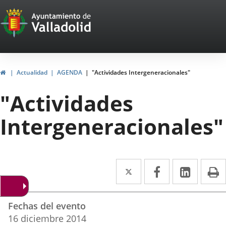
Portal
Jump to content
Web
del
Ayuntamiento
Home
Actualidad
AGENDA
"Actividades Intergeneracionales"
de
"Actividades
Valladolid
Intergeneracionales"
Twitter
Enlace
Facebook
Enlace
Linked
Enlace
P
a
a
a
Datos
una
una
una
Fechas del evento
del
aplicación
aplicación
aplica
16
diciembre
2014
evento