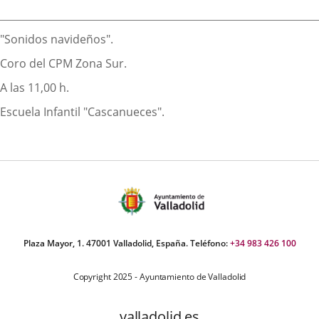
externa.
externa.
extern
Descripción
"Sonidos navideños".
Coro del CPM Zona Sur.
A las 11,00 h.
Escuela Infantil "Cascanueces".
Plaza Mayor, 1. 47001 Valladolid, España. Teléfono:
+34 983 426 100
Copyright 2025 - Ayuntamiento de Valladolid
valladolid.es