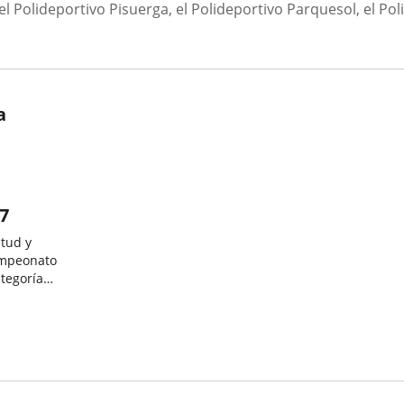
Polideportivo Pisuerga, el Polideportivo Parquesol, el Poli
a
17
ntud y
ampeonato
tegoría
lladolid
 a...