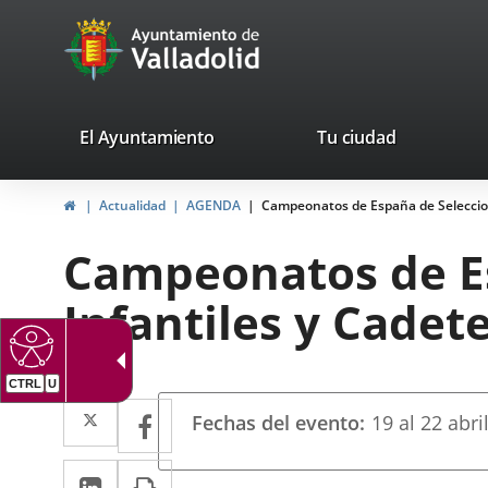
Portal
Jump to content
avaTop
Web
del
Ayuntamiento
valladolid.es
El Ayuntamiento
Tu ciudad
de
Home
Actualidad
AGENDA
Campeonatos de España de Seleccion
Valladolid
Campeonatos de E
Infantiles y Cadet
Datos
Twitter
Enlace
Facebook
Enlace
Fechas del evento
19
al
22
abri
del
a
a
evento
Linkedin
Enlace
Print
una