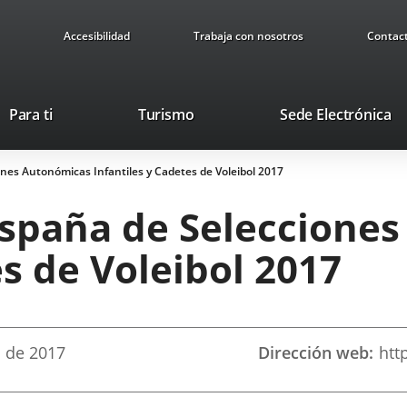
Accesibilidad
Trabaja con nosotros
Contac
This
Li
Para ti
Turismo
Sede Electrónica
link
to
will
ex
es Autonómicas Infantiles y Cadetes de Voleibol 2017
open
ap
in
spaña de Seleccione
a
pop-
es de Voleibol 2017
up
window.
l
de 2017
Dirección web
htt