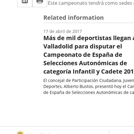
una
Descripción
Este campeonato tendrá como sedes el 
a
aplicación
aplicación
una
Related information
externa.
externa.
aplicación
17 de abril de 2017
externa.
Más de mil deportistas llegan 
Valladolid para disputar el
Campeonato de España de
Selecciones Autonómicas de
categoría Infantil y Cadete 20
El concejal de Participación Ciudadana, Juve
Deportes, Alberto Bustos, presentó hoy el C
de España de Selecciones Autonómicas de ca
Infantil y Cadete 2017 que se celebrará en Va
Fecha
del 19 al 23 de abril, un torneo que convertirá
de
la
noticia