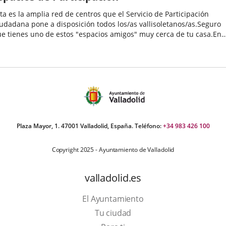
ta es la amplia red de centros que el Servicio de Participación
udadana pone a disposición todos los/as vallisoletanos/as.Seguro
e tienes uno de estos "espacios amigos" muy cerca de tu casa.En
los se desarrollan una enorme variedad de programas y
tividades...
Plaza Mayor, 1. 47001 Valladolid, España. Teléfono:
+34 983 426 100
Copyright 2025 - Ayuntamiento de Valladolid
valladolid.es
El Ayuntamiento
Tu ciudad