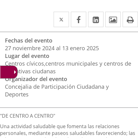
Twitter
Enlace
Facebook
Enlace
Linkedin
Enlace
Image
P
a
a
a
Datos
una
una
una
Fechas del evento
del
aplicación
aplicación
aplicación
27
noviembre
2024
al
13
enero
2025
evento
Lugar del evento
externa.
externa.
externa.
Centros cívicos,centros municipales y centros de
iniciativas ciudanas
Organizador del evento
Concejalia de Participación Ciudadana y
Deportes
Descripción
"DE CENTRO A CENTRO"
Una actividad saludable que fomenta las relaciones
personales, mediante paseos saludables favoreciendo; las