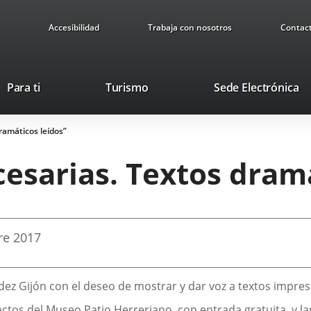
Accesibilidad
Trabaja con nosotros
Contac
This
Li
Para ti
Turismo
Sede Electrónica
link
to
will
ex
ramáticos leídos”
open
ap
in
cesarias. Textos dram
a
pop-
up
window.
re
2017
 Gijón con el deseo de mostrar y dar voz a textos imprescin
 actos del Museo Patio Herreriano, con entrada gratuita, y la