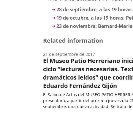
una
externa.
externa.
28 de septiembre, a las 19 horas
aplicación
19 de octubre, a las 19 horas:
Pe
externa.
23 de noviembre:
Bernard-Marie
Related information
21 de septiembre de 2017
El Museo Patio Herreriano inici
ciclo “lecturas necesarias. Tex
dramáticos leídos” que coordi
Eduardo Fernández Gijón
El Salón de Actos del MUSEO PATIO HERRER
presentará, a partir del próximo jueves día 2
septiembre, una nueva actividad. Se trata del
"LECTURAS NECESARIAS. Textos dramáticos l
Fecha
coordina, Eduardo Fernández Gijón.LECTURA
de
NECESARIAS. Textos...
la