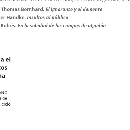
:
Thomas Bernhard.
El ignorante y el demente
ter Handke.
Insultos al público
 Koltés.
En la soledad de los campos de algodón
a el
tos
na
IANO
8 de
 ciclo
eídos" que
S