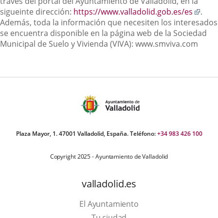
través del portal del Ayuntamiento de Valladolid, en la
Enla
sigueinte dirección:
https://www.valladolid.gob.es/es
.
a
Además, toda la información que necesiten los interesados
una
se encuentra disponible en la página web de la Sociedad
apli
Municipal de Suelo y Vivienda (VIVA): www.smviva.com
exte
Plaza Mayor, 1. 47001 Valladolid, España. Teléfono:
+34 983 426 100
Copyright 2025 - Ayuntamiento de Valladolid
valladolid.es
El Ayuntamiento
Tu ciudad