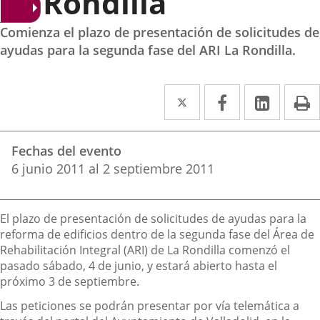
La Rondilla
Comienza el plazo de presentación de solicitudes de
ayudas para la segunda fase del ARI La Rondilla.
Twitter
Enlace
Facebook
Enlace
Linked
Enlace
P
a
a
a
Datos
una
una
una
Fechas del evento
del
aplicación
aplicación
aplica
6
junio
2011
al
2
septiembre
2011
evento
externa.
externa.
extern
Descripción
El plazo de presentación de solicitudes de ayudas para la
reforma de edificios dentro de la segunda fase del Área de
Rehabilitación Integral (ARI) de La Rondilla comenzó el
pasado sábado, 4 de junio, y estará abierto hasta el
próximo 3 de septiembre.
Las peticiones se podrán presentar por vía telemática a