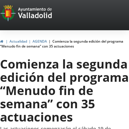
Portal
Jump to content
Web
del
Ayuntamiento
Home
Actualidad
AGENDA
Comienza la segunda edición del programa
“Menudo fin de semana” con 35 actuaciones
de
Comienza la segunda
Valladolid
edición del programa
“Menudo fin de
semana” con 35
actuaciones
Las actuaciones comenzarán el sábado 19 de