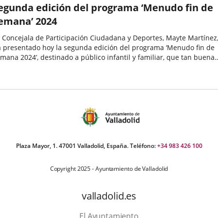
egunda edición del programa ‘Menudo fin de
emana’ 2024
 Concejala de Participación Ciudadana y Deportes, Mayte Martínez
 presentado hoy la segunda edición del programa ‘Menudo fin de
mana 2024’, destinado a público infantil y familiar, que tan buena
ogida está teniendo en todas las ediciones llevadas a...
echa
e
oticia
Plaza Mayor, 1. 47001 Valladolid, España. Teléfono:
+34 983 426 100
Copyright 2025 - Ayuntamiento de Valladolid
valladolid.es
El Ayuntamiento