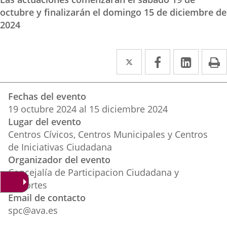
octubre y finalizarán el domingo 15 de diciembre de
2024
Twitter
Enlace
Facebook
Enlace
Linked
Enlace
P
a
a
a
Datos
una
una
una
Fechas del evento
del
aplicación
aplicación
aplica
19
octubre
2024
al
15
diciembre
2024
evento
Lugar del evento
externa.
externa.
extern
Centros Cívicos, Centros Municipales y Centros
de Iniciativas Ciudadana
Organizador del evento
Concejalía de Participacion Ciudadana y
Deportes
Email de contacto
spc@ava.es